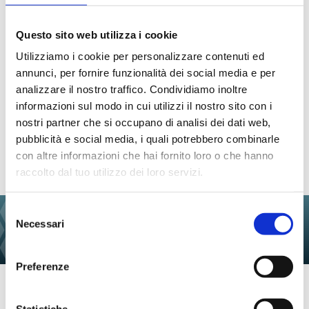
Energy
Entertainment
Questo sito web utilizza i cookie
Utilizziamo i cookie per personalizzare contenuti ed
annunci, per fornire funzionalità dei social media e per
analizzare il nostro traffico. Condividiamo inoltre
Fashion e
informazioni sul modo in cui utilizzi il nostro sito con i
Finance
Design
nostri partner che si occupano di analisi dei dati web,
pubblicità e social media, i quali potrebbero combinarle
VEDI
con altre informazioni che hai fornito loro o che hanno
TUTTI
raccolto dal tuo utilizzo dei loro servizi.
Selezione
Necessari
del
consenso
Preferenze
Statistiche