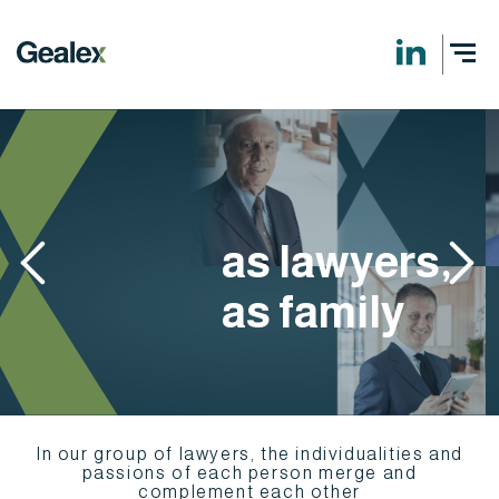
as lawyers,
as family
In our group of lawyers, the individualities and
passions of each person merge and
complement each other