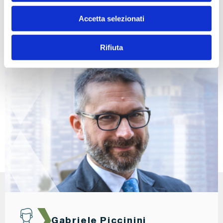
OF
Accetta selezionati
COUNSEL
Rifiuta
Gabriele Piccinini