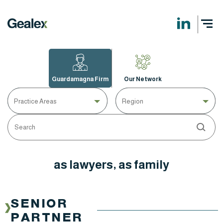
Guardamagna Firm
Our Network
Practice Areas
Region
as lawyers, as family
SENIOR
PARTNER