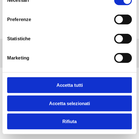
Necessari
del
Commercial and Corporate Law
consenso
Litigation and Arbitration
Preferenze
New Technologies Law
Statistiche
Marketing
Accetta tutti
Accetta selezionati
Our team is constantly growing
Rifiuta
with new collaborators