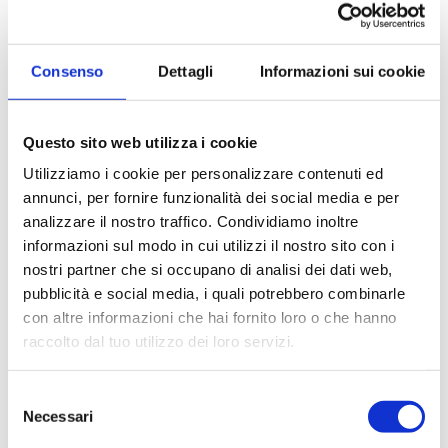
Consenso
Dettagli
Informazioni sui cookie
Questo sito web utilizza i cookie
Utilizziamo i cookie per personalizzare contenuti ed
annunci, per fornire funzionalità dei social media e per
analizzare il nostro traffico. Condividiamo inoltre
Giovanni Malinconico
informazioni sul modo in cui utilizzi il nostro sito con i
nostri partner che si occupano di analisi dei dati web,
Latina, Via Farini, 4
pubblicità e social media, i quali potrebbero combinarle
AMMINISTRATIVO
con altre informazioni che hai fornito loro o che hanno
raccolto dal tuo utilizzo dei loro servizi.
Diritto dei contratti pubblici e dei servizi di
Selezione
interesse economico generale
Necessari
del
Diritto urbanistico, dell’edilizia e dei beni
consenso