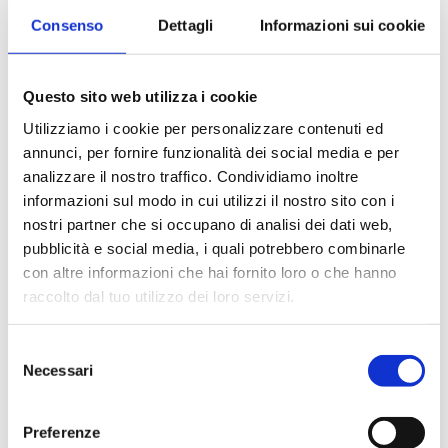
sul principio di precauzione, poiché – si è osservato
Consenso
Dettagli
Informazioni sui cookie
– manca l’evidenza scientifica di rischi per la salute
legati al consumo di quei prodotti.
Questo sito web utilizza i cookie
In secondo luogo, si è evidenziato come l’iniziativa
Utilizziamo i cookie per personalizzare contenuti ed
italiana sia indifferente a quanto accade in molti
annunci, per fornire funzionalità dei social media e per
analizzare il nostro traffico. Condividiamo inoltre
altri Paesi, dove la carne coltivata è oggetto di
informazioni sul modo in cui utilizzi il nostro sito con i
esame e positiva valutazione, perché considerata
nostri partner che si occupano di analisi dei dati web,
strumento di risoluzione di problemi, quali il
pubblicità e social media, i quali potrebbero combinarle
benessere animale, la sostenibilità ambientale e la
con altre informazioni che hai fornito loro o che hanno
raccolto dal tuo utilizzo dei loro servizi.
sicurezza alimentare.
Selezione
In alcuni Paesi extra europei la carne coltivata è
Necessari
del
già una realtà: negli USA, la
Food and Drug
consenso
Administration
, l’ente governativo che regola i
Preferenze
prodotti alimentari e farmaceutici, ha autorizzato i