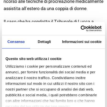
ricorso alle tecniche di procreazione medicalmente
assistita all’estero da una coppia di donne.
Il caso che ha condotto il Tribunale di Lucca a
sollevare questione di legittimità costituzionale
degli artt. 8 e 9 della Legge n. 40/2004, riguardava
Consenso
Dettagli
Informazioni sui cookie
una causa promossa da una coppia di donne che
aveva fatto ricorso, all’estero, a tecniche di
fecondazione assistita. Il bambino, nato in Italia,
Questo sito web utilizza i cookie
era stato iscritto al registro anagrafico come figlio
Utilizziamo i cookie per personalizzare contenuti ed
di entrambe le genitrici (quella “biologica”, che lo
annunci, per fornire funzionalità dei social media e per
analizzare il nostro traffico. Condividiamo inoltre
aveva partorito, e quella “intenzionale”, che aveva
informazioni sul modo in cui utilizzi il nostro sito con i
prestato il proprio consenso alla fecondazione
nostri partner che si occupano di analisi dei dati web,
assistita). A seguito dell’iscrizione nel registro, il
pubblicità e social media, i quali potrebbero combinarle
Pubblico Ministero aveva impugnato l’atto di
con altre informazioni che hai fornito loro o che hanno
raccolto dal tuo utilizzo dei loro servizi.